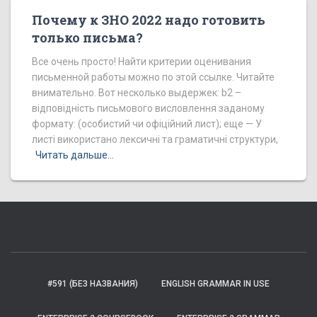
Почему к ЗНО 2022 надо готовить
только письма?
Все очень просто! Найти критерии оценивания
письменной работы можно по этой ссылке. Читайте
внимательно. Вот несколько выдержек: b2 –
відповідність письмового висловлення заданому
формату: (особистий чи офіційний лист); еще — У
листі використано лексичні та граматичні структури,
Читать дальше…
#591 (БЕЗ НАЗВАНИЯ)
ENGLISH GRAMMAR IN USE