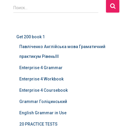
Н
Поиск…
а
й
т
и
Get 200 book 1
:
Павліченко Англійська мова Граматичний
практикум РівеньІІІ
Enterprise 4 Grammar
Enterprise 4 Workbook
Enterprise 4 Coursebook
Grammar Голіцинський
English Grammar in Use
20 PRACTICE TESTS