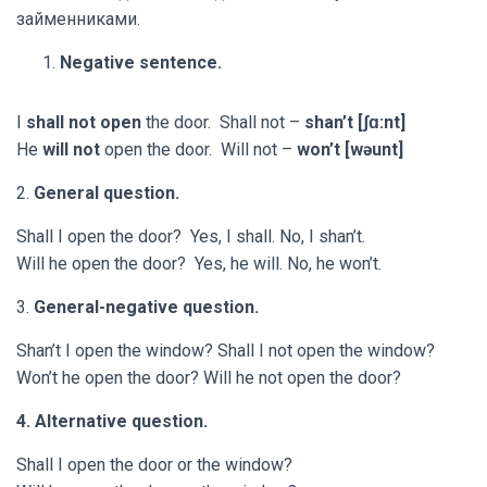
займенниками.
Negative sentence.
I
shall not open
the door. Shall not –
shan’t [ʃɑ:nt]
He
will not
open the door. Will not –
won’t [wəunt]
2.
General question.
Shall I open the door? Yes, I shall. No, I shan’t.
Will he open the door? Yes, he will. No, he won’t.
3.
General-negative question.
Shan’t I open the window? Shall I not open the window?
Won’t he open the door? Will he not open the door?
4.
Alternative question.
Shall I open the door or the window?