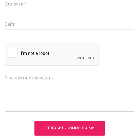
Эл.почта
*
Сайт
О чём хотите написать?