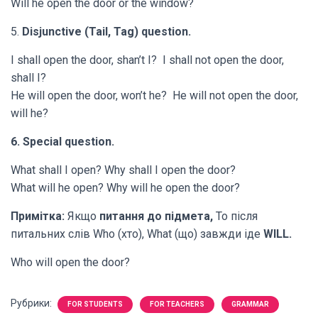
Will he open the door or the window?
5.
Disjunctive (Tail, Tag) question.
I shall open the door, shan’t I? I shall not open the door,
shall I?
He will open the door, won’t he? He will not open the door,
will he?
6. Special question.
What shall I open? Why shall I open the door?
What will he open? Why will he open the door?
Примітка:
Якщо
питання до підмета,
То після
питальних слів Who (хто), What (що) завжди іде
WILL.
Who will open the door?
Рубрики:
FOR STUDENTS
FOR TEACHERS
GRAMMAR