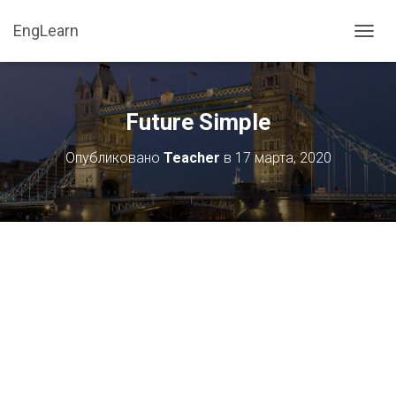
EngLearn
П
Е
Р
Е
К
Future Simple
Л
Ю
Опубликовано
Teacher
в
17 марта, 2020
Ч
И
Т
Ь
Н
А
В
И
Г
А
Ц
И
Ю