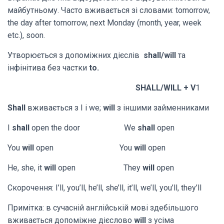
майбутньому. Часто вживається зі словами: tomorrow,
the day after tomorrow, next Monday (month, year, week
etc.), soon.
Утворюється з допоміжних дієслів
shall/will
та
інфінітива без частки
to.
SHALL/WILL + V
1
Shall
вживається з I і we;
will
з іншими займенниками
I
shall
open the door We
shall
open
You
will
open You
will
open
He, she, it
will
open They
will
open
Cкорочення: I’ll, you’ll, he’ll, she’ll, it’ll, we’ll, you’ll, they’ll
Примітка: в сучасній англійській мові здебільшого
вживається допоміжне дієслово
will
з усіма