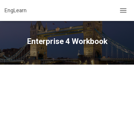
EngLearn
П
Е
Р
Е
К
Enterprise 4 Workbook
Л
Ю
Ч
И
Т
Ь
Н
А
В
И
Г
А
Ц
И
Ю