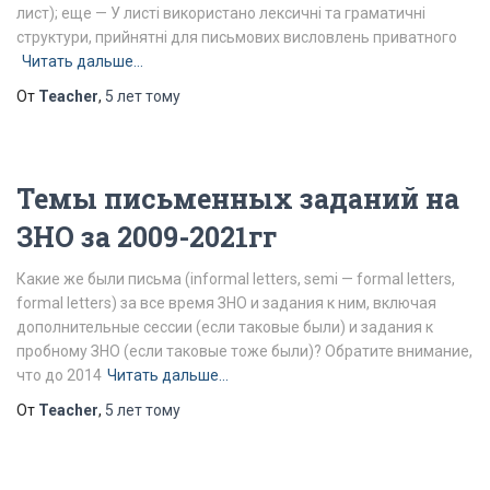
лист); еще — У листі використано лексичні та граматичні
структури, прийнятні для письмових висловлень приватного
Читать дальше…
От
Teacher
,
5 лет
тому
Темы письменных заданий на
ЗНО за 2009-2021гг
Какие же были письма (informal letters, semi — formal letters,
formal letters) за все время ЗНО и задания к ним, включая
дополнительные сессии (если таковые были) и задания к
пробному ЗНО (если таковые тоже были)? Обратите внимание,
что до 2014
Читать дальше…
От
Teacher
,
5 лет
тому