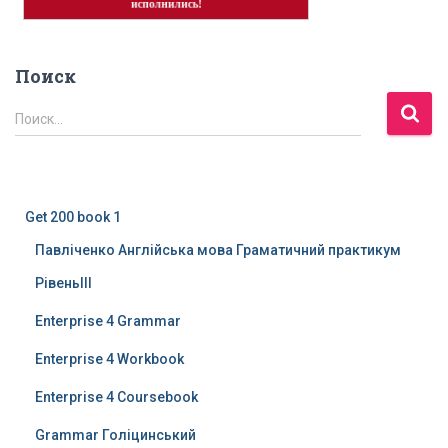
Поиск
Н
Поиск…
а
й
т
и
Get 200 book 1
:
Павліченко Англійська мова Граматичний практикум
РівеньІІІ
Enterprise 4 Grammar
Enterprise 4 Workbook
Enterprise 4 Coursebook
Grammar Голіцинський