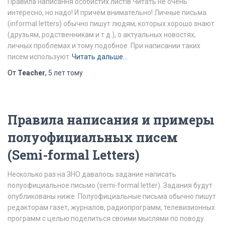
Правила написання особистих листів Читать не очень
интересно, но надо! И причем внимательно! Личные письма
(informal letters) обычно пишут людям, которых хорошо знают
(друзьям, родственникам и т.д.), о актуальных новостях,
личных проблемах и тому подобное. При написании таких
писем используют
Читать дальше…
От
Teacher
,
5 лет
тому
Правила написания и примеры
полуофициальных писем
(Semi-formal Letters)
Несколько раз на ЗНО давалось задание написать
полуофициальное письмо (semi-formal letter). Задания будут
опубликованы ниже. Полуофициальные письма обычно пишут
редакторам газет, журналов, радиопрограмм, телевизионных
программ с целью поделиться своими мыслями по поводу