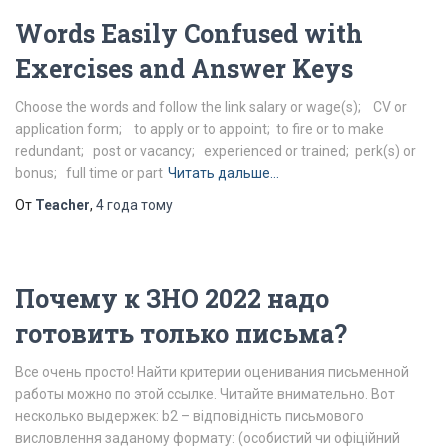
Words Easily Confused with
Exercises and Answer Keys
Choose the words and follow the link salary or wage(s); CV or
application form; to apply or to appoint; to fire or to make
redundant; post or vacancy; experienced or trained; perk(s) or
bonus; full time or part
Читать дальше…
От
Teacher
,
4 года
тому
Почему к ЗНО 2022 надо
готовить только письма?
Все очень просто! Найти критерии оценивания письменной
работы можно по этой ссылке. Читайте внимательно. Вот
несколько выдержек: b2 – відповідність письмового
висловлення заданому формату: (особистий чи офіційний