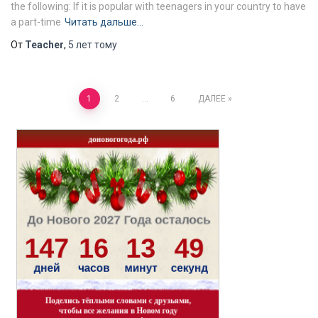
the following: If it is popular with teenagers in your country to have
a part-time
Читать дальше…
От
Teacher
,
5 лет
тому
Навигация
1
2
…
6
ДАЛЕЕ
по
записям