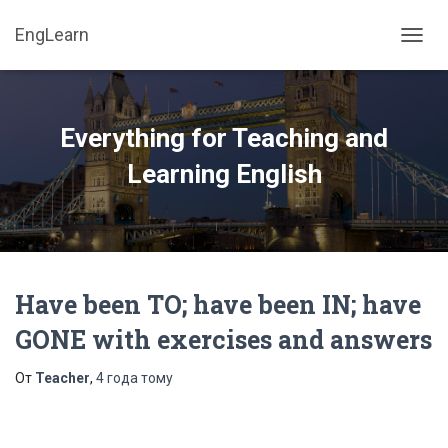
EngLearn
ПЕРЕ
НАВИ
Everything for Teaching and
Learning English
Have been TO; have been IN; have
GONE with exercises and answers
От
Teacher
,
4 года
тому